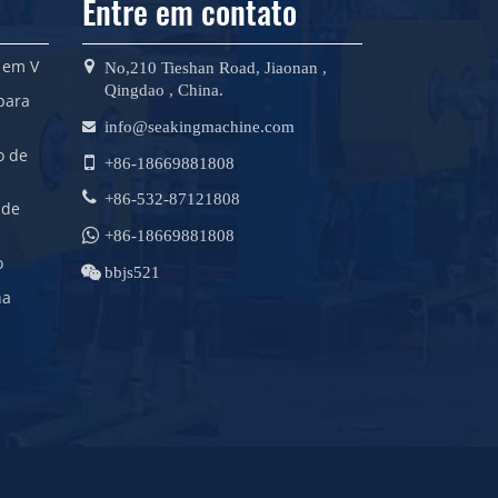
Entre em contato
 em V
No,210 Tieshan Road, Jiaonan ,
Qingdao , China.
para
info@seakingmachine.com
o de
+86-18669881808
+86-532-87121808
 de
+86-18669881808
o
bbjs521
ha