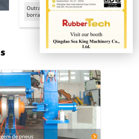
Outras máquinas para
borracha
as
agem de pneus