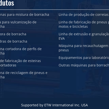
dutos
nas para mistura de borracha
Linha de produção de correias
a para vulcanização de
Linha de fabricação de pneus 
cha
motos e bicicletas
sora de borracha
Linha de extrusão e granulaçã
EVA
dras de borracha
Máquina para recauchutagem
na cortadora de perfis de
pneus
cha
Equipamentos para laboratóri
de fabricação de esteiras
portadoras
Outras máquinas para borrac
na de reciclagem de pneus e
cha
Supported by ETW International Inc. USA