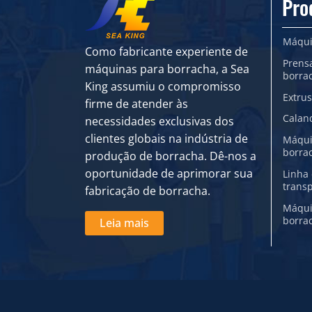
Pro
Máqui
Como fabricante experiente de
Prens
máquinas para borracha, a Sea
borra
King assumiu o compromisso
Extru
firme de atender às
Calan
necessidades exclusivas dos
clientes globais na indústria de
Máqui
borra
produção de borracha. Dê-nos a
oportunidade de aprimorar sua
Linha 
trans
fabricação de borracha.
Máqui
borra
Leia mais