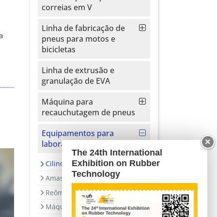
correias em V
Linha de fabricação de
a
pneus para motos e
bicicletas
Linha de extrusão e
granulação de EVA
Máquina para
recauchutagem de pneus
Equipamentos para
×
laboratório
The 24th International
Exhibition on Rubber
Cilindro refinador de borracha
Technology
Amassadeira de laboratório
Reômetro sem rotor
Máquina de teste universal