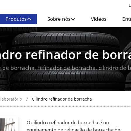
E
Produtos
Sobre nós
Vídeos
Ent
ndro refinador de bor
 de borracha, refinador de borracha, cilindro de 
laboratório
Cilindro refinador de borracha
O cilindro refinador de borracha é um
equipamento de refinação de borracha de