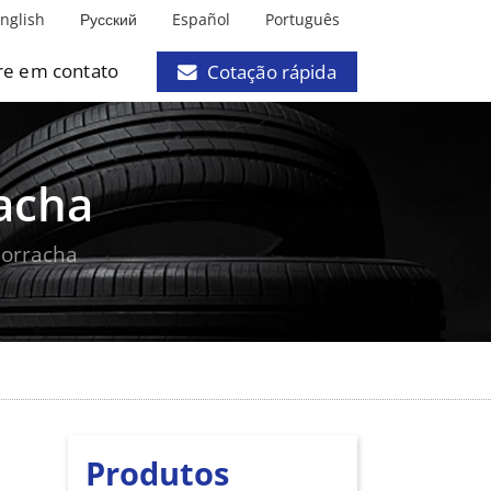
nglish
Русский
Español
Português
re em contato
Cotação rápida
racha
borracha
Produtos