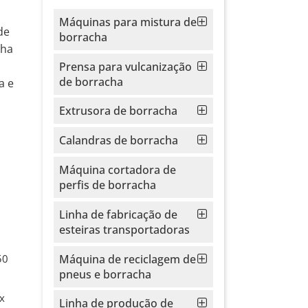
Máquinas para mistura de
de
borracha
nha
Prensa para vulcanização
de borracha
a e
Extrusora de borracha
Calandras de borracha
Máquina cortadora de
perfis de borracha
Linha de fabricação de
esteiras transportadoras
Máquina de reciclagem de
50
pneus e borracha
x
Linha de produção de