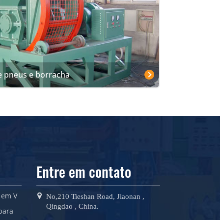
e pneus e borracha
Entre em contato
 em V
No,210 Tieshan Road, Jiaonan ,
Qingdao , China.
para