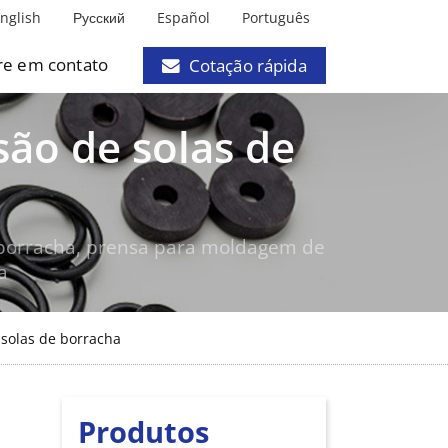
nglish
Русский
Español
Português
re em contato
Cotação rápida
ão de solas de
 borracha, prensa para moldagem de
a
solas de borracha
Produtos