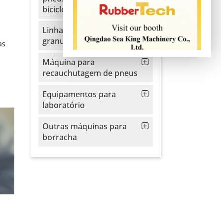
bicicletas
Linha de extrusão e
granulação de EVA
as
Máquina para
recauchutagem de pneus
Equipamentos para
laboratório
Outras máquinas para
borracha