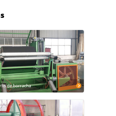
as
fis de borracha