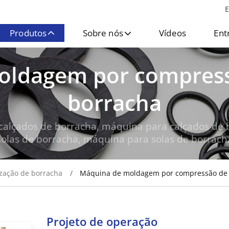
E
Produtos
Sobre nós
Vídeos
Ent
ldagem por compress
borracha
calçados de borracha, máquina para calçados de
solas de borracha, máquina para solas de borrach
ização de borracha
Máquina de moldagem por compressão de 
Projeto de operação