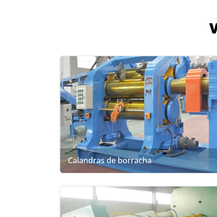
V
Calandras de borracha