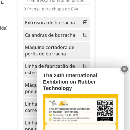
compressão lateral de placas
da:
Prensa para chapa de EVA
Extrusora de borracha
lda)
Calandras de borracha
Máquina cortadora de
perfis de borracha
Linha de fabricação de
×
esteiras transportadoras
The 24th International
Exhibition on Rubber
Máquina de reciclagem de
Technology
pneus e borracha
Linha de produção de
correias em V
Linha de fabricação de
pneus para motos e