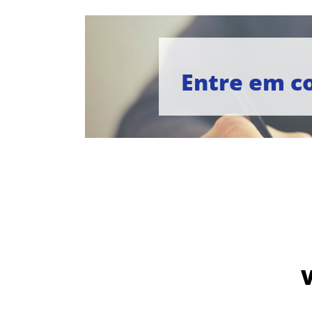
Entre em c
V