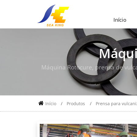
Início
Máqui
Máquina Rotocure, prensa de vulca
Início
Produtos
Prensa para vulcan