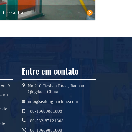
e borracha
Entre em contato
 em V
No,210 Tieshan Road, Jiaonan ,
Qingdao , China.
para
info@seakingmachine.com
o de
+86-18669881808
+86-532-87121808
 de
+86-18669881808