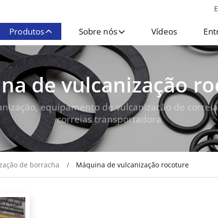
E
Produtos
Sobre nós
Vídeos
Ent
na de vulcanização ro
nização, equipamento de vulcanização de correia
correias transportadora
ização de borracha
Máquina de vulcanização rocoture