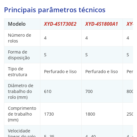
Principais parâmetros técnicos
Modelo
XYD-4S1730E2
XYD-4S1800A1
XY-
Número de
4
4
4
rolos
Forma de
S
S
S
disposição
Tipo de
Perfurado e liso
Perfurado e liso
Perfu
estrutura
Diâmetro de
trabalho do
610
700
800
rolo (mm)
Comprimento
de trabalho
1730
1800
2500
(mm)
Velocidade
linear do rolo
5--35
4--40
4--4