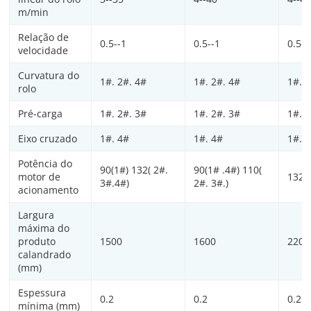
m/min
Relação de
0.5--1
0.5--1
0.5--
velocidade
Curvatura do
1#. 2#. 4#
1#. 2#. 4#
1#. 2
rolo
Pré-carga
1#. 2#. 3#
1#. 2#. 3#
1#. 2
Eixo cruzado
1#. 4#
1#. 4#
1#. 
Potência do
90(1#) 132( 2#.
90(1# .4#) 110(
motor de
132x
3#.4#)
2#. 3#.)
acionamento
Largura
máxima do
produto
1500
1600
2200
calandrado
(mm)
Espessura
0.2
0.2
0.2
mínima (mm)