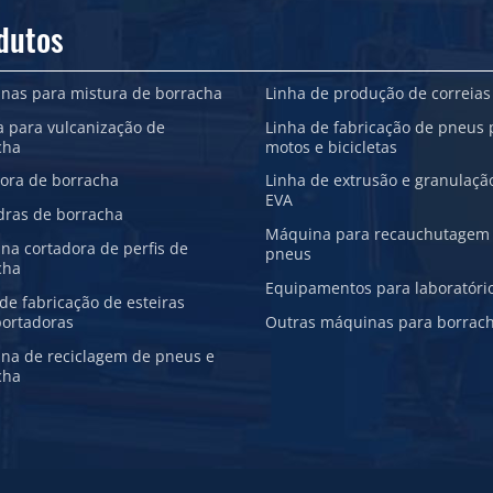
dutos
nas para mistura de borracha
Linha de produção de correias
a para vulcanização de
Linha de fabricação de pneus 
cha
motos e bicicletas
sora de borracha
Linha de extrusão e granulaçã
EVA
dras de borracha
Máquina para recauchutagem
na cortadora de perfis de
pneus
cha
Equipamentos para laboratóri
de fabricação de esteiras
portadoras
Outras máquinas para borrac
na de reciclagem de pneus e
cha