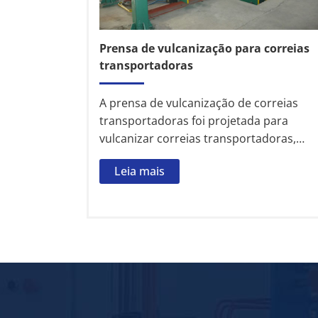
Prensa de vulcanização para correias
transportadoras
A prensa de vulcanização de correias
transportadoras foi projetada para
vulcanizar correias transportadoras,
incluindo correias transportadoras de
Leia mais
nylon, correias transportadoras à prova
de fogo, correias transportadoras de
cabo de aço, etc. A vulcanizadora é
altamente automatizada e compacta.