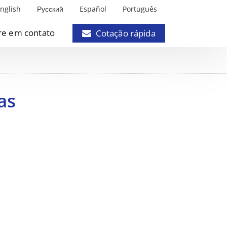
nglish
Русский
Español
Português
re em contato
Cotação rápida
as