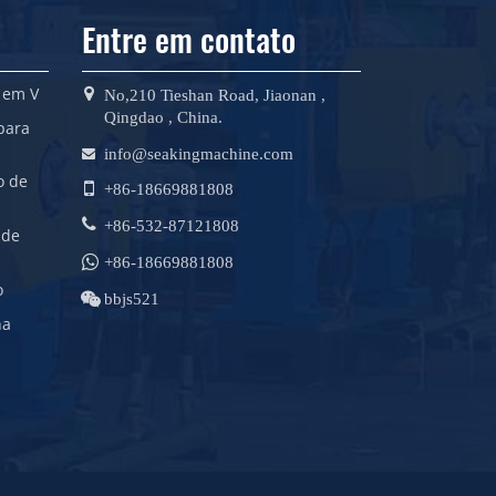
Entre em contato
 em V
No,210 Tieshan Road, Jiaonan ,
Qingdao , China.
para
info@seakingmachine.com
o de
+86-18669881808
+86-532-87121808
 de
+86-18669881808
o
bbjs521
ha