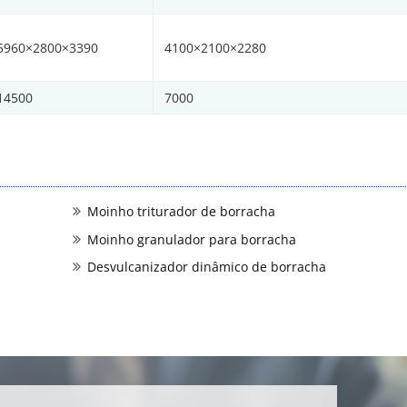
5960×2800×3390
4100×2100×2280
14500
7000
Moinho triturador de borracha
Moinho granulador para borracha
Desvulcanizador dinâmico de borracha