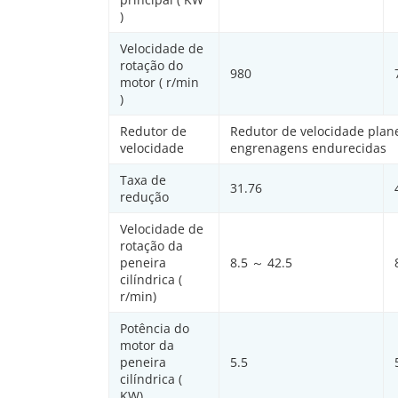
)
Velocidade de
rotação do
980
motor ( r/min
)
Redutor de
Redutor de velocidade pla
velocidade
engrenagens endurecidas
Taxa de
31.76
redução
Velocidade de
rotação da
peneira
8.5 ～ 42.5
cilíndrica (
r/min)
Potência do
motor da
peneira
5.5
cilíndrica (
KW)