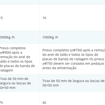
15
16
2000Kg /h
1000Kg /h
Pneus completos
Pneus completos (≤Φ750) após a remoç
(≤Φ900) após a
do anel de talão e todos os tipos de
remoção do anel de
placas de banda de rodagem Os pneus
talão e todos os tipos
≥Φ750 devem ser cortados em pedaços
de placas de banda de
antes da alimentação.
rodagem
Tiras de 50 mm de
Tiras de 50 mm de largura ou lascas de
largura ou lascas de
50×50 mm
50×50 mm
75
45