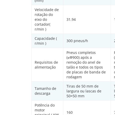
(mm)
Velocidade de
rotação do
eixo do
31.94
cortador(
r/min )
Capacidade (
300 pneus/h
r/min )
Pneus completos
(≤Φ900) após a
Requisitos de
remoção do anel de
alimentação
talão e todos os tipos
de placas de banda de
rodagem
Tiras de 50 mm de
Tamanho de
largura ou lascas de
descarga
50×50 mm
Potência do
motor
160
principal ( KW