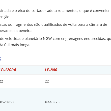
inada e o eixo do cortador adota rolamentos, o que é convenien
enção.
ascas ou fragmentos não qualificados de volta para a câmara de
iberados da peneira.
 de velocidade planetário NGW com engrenagens endurecidas, q
a útil mais longa.
s
LP-1200A
LP-800
22
22
Φ520×50
Φ440×25