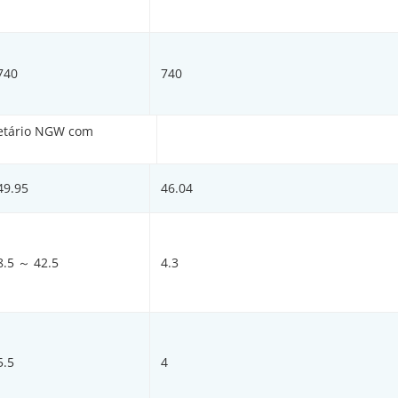
740
740
netário NGW com
49.95
46.04
8.5 ～ 42.5
4.3
5.5
4