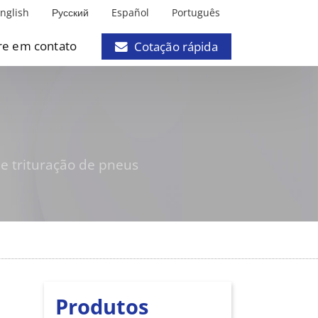
nglish
Русский
Español
Português
re em contato
Cotação rápida
e trituração de pneus
Produtos