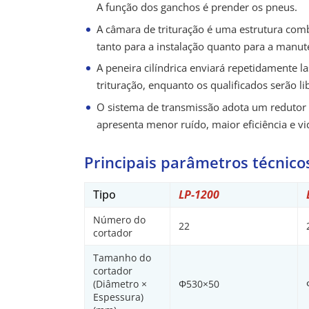
A função dos ganchos é prender os pneus.
A câmara de trituração é uma estrutura comb
tanto para a instalação quanto para a manut
A peneira cilíndrica enviará repetidamente l
trituração, enquanto os qualificados serão l
O sistema de transmissão adota um redutor
apresenta menor ruído, maior eficiência e vid
Principais parâmetros técnico
Tipo
LP-1200
Número do
22
cortador
Tamanho do
cortador
(Diâmetro ×
Φ530×50
Espessura)