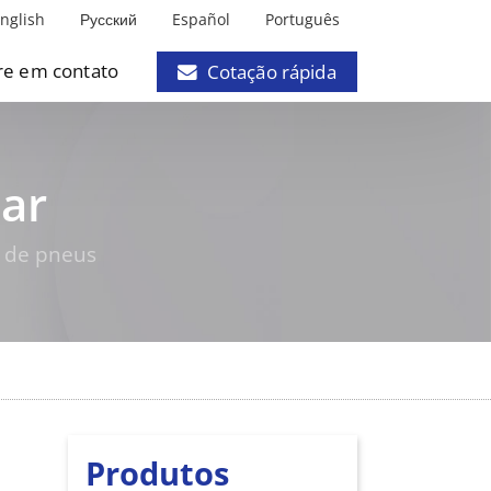
nglish
Русский
Español
Português
re em contato
Cotação rápida
ar
a de pneus
Produtos