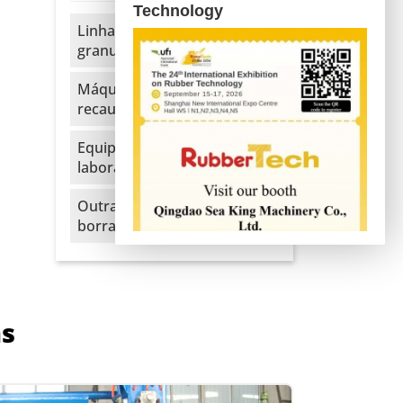
Technology
Linha de extrusão e
granulação de EVA
Máquina para
recauchutagem de pneus
Equipamentos para
laboratório
Outras máquinas para
borracha
as