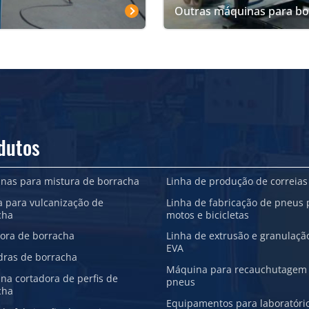
Outras máquinas para bo
dutos
nas para mistura de borracha
Linha de produção de correias
a para vulcanização de
Linha de fabricação de pneus 
cha
motos e bicicletas
sora de borracha
Linha de extrusão e granulaçã
EVA
dras de borracha
Máquina para recauchutagem
na cortadora de perfis de
pneus
cha
Equipamentos para laboratóri