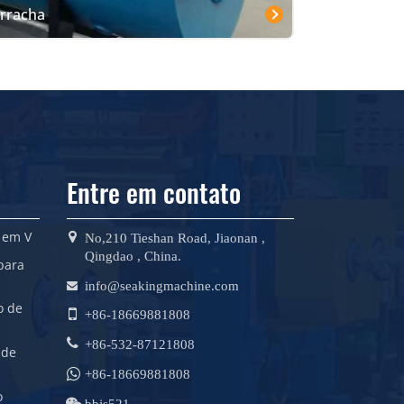
rracha
Entre em contato
 em V
No,210 Tieshan Road, Jiaonan ,
Qingdao , China.
para
info@seakingmachine.com
o de
+86-18669881808
+86-532-87121808
 de
+86-18669881808
o
bbjs521