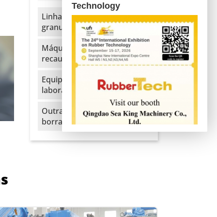
Technology
Linha de extrusão e
granulação de EVA
Máquina para
recauchutagem de pneus
Equipamentos para
laboratório
Outras máquinas para
borracha
as