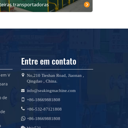
teiras transportadoras
Entre em contato
 em V
No,210 Tieshan Road, Jiaonan ,
Qingdao , China.
para
info@seakingmachine.com
o de
+86-18669881808
+86-532-87121808
 de
+86-18669881808
o
bbjs521