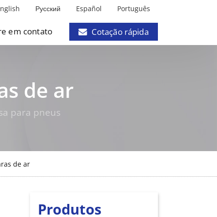
nglish
Русский
Español
Português
re em contato
Cotação rápida
as de ar
nsa para pneus
ras de ar
Produtos