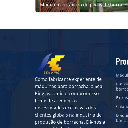
Máquina cortadora de perfis de borrach
Pro
Máqui
Como fabricante experiente de
Prens
máquinas para borracha, a Sea
borra
King assumiu o compromisso
Extru
firme de atender às
Calan
necessidades exclusivas dos
clientes globais na indústria de
Máqui
borra
produção de borracha. Dê-nos a