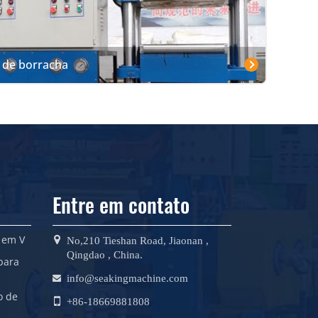
 de borracha
Entre em contato
 em V
No,210 Tieshan Road, Jiaonan ,
Qingdao , China.
para
info@seakingmachine.com
o de
+86-18669881808