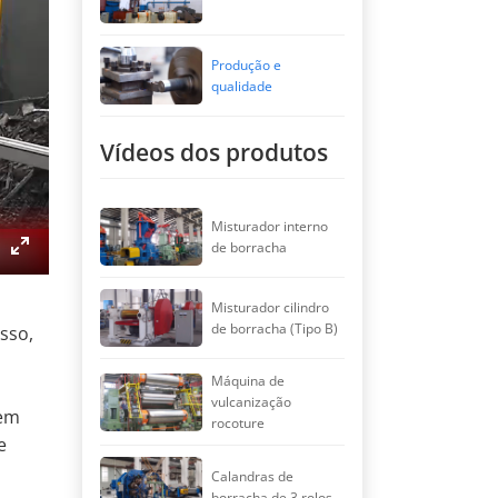
Produção e
qualidade
Vídeos dos produtos
Misturador interno
de borracha
Enter
fullscreen
Misturador cilindro
de borracha (Tipo B)
sso,
Máquina de
vulcanização
gem
rocoture
e
Calandras de
borracha de 3 rolos