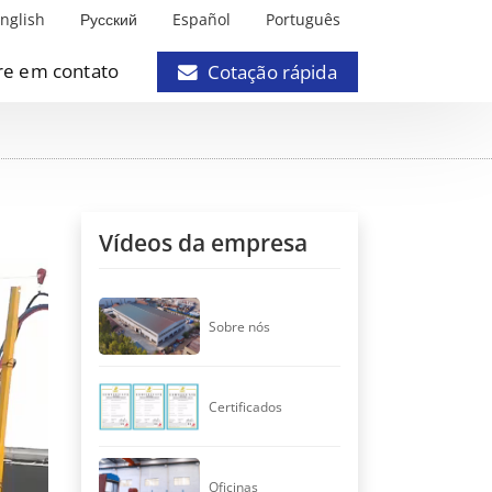
nglish
Русский
Español
Português
re em contato
Cotação rápida
Vídeos da empresa
Sobre nós
Certificados
Oficinas