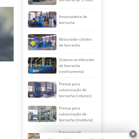
Amassadeira de
borracha
Misturador cilindro
de borracha
Sistema arrefecedor
de borracha
(resfriamento)
Prensa para
vulcanização de
borracha (colunas)
Prensa para
vulcanização de
borracha (moldura)
Extrusora de
×
borracha com