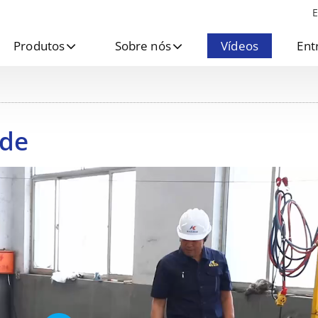
E
Produtos
Sobre nós
Vídeos
Ent
ade